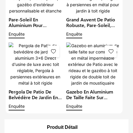
Pare-Soleil En
Grand Auvent De Patio
Aluminium Pour
Robuste, Pare-Soleil,
Meubles De Patio,
Pergola Extérieure En
Enquête
Enquête
Double Toit Rigide,
Métal Avec Toit
Pergola De Jardin,
Réglable, Pergola À
Moustiquaire, Gazébo
Persiennes En Métal
D'extérieur
Pour Jardin À Toit Rigide
Personnalisable Et
Étanche
Pergola De Patio De
Gazebo En Aluminium
Belvédère De Jardin En
De Taille Faite Sur
Aluminium 3x6 Direct
Commande En Métal
Enquête
Enquête
D'usine De Luxe Avec
Imperméable Extérieur
Toit Réglable, Pergola À
De Patio Avec Le Rideau
Persiennes Extérieures
Et Le Gazébo À Toit
En Métal À Toit Rigide
Rigide De Double Toit
Produit Détail
De Jardin De