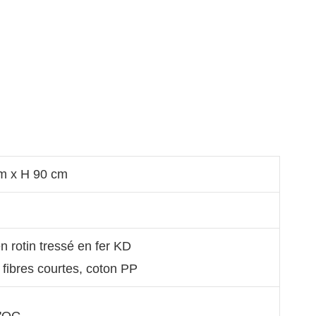
m x H 90 cm
n rotin tressé en fer KD
 fibres courtes, coton PP
0'QG