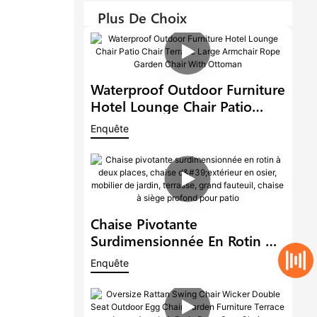
Plus De Choix
Waterproof Outdoor Furniture
Hotel Lounge Chair Patio
Chair Terrace Large Armchair
Enquête
Rope Garden Chair With
Ottoman
Chaise Pivotante
Surdimensionnée En Rotin À
Deux Places, Chaise
Enquête
D'extérieur En Osier, Mobilier
De Jardin, Terrasse, Grand
Fauteuil, Chaise À Siège