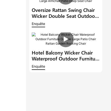
Profond Pour Patio
Oversize Rattan Swing Chair
Wicker Double Seat Outdoor
Egg Chair Garden Furniture
Enquête
Terrace Large Armchair Patio
Deep Seat Chair
Hotel Balcony Wicker Chair
Waterproof Outdoor Furniture
Outside Large Patio Chair
Enquête
Rattan Garden Rocking Chair