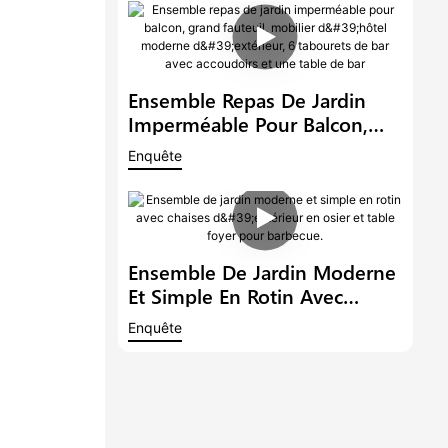
Moderne, Idéal Pour Un
Balcon Ou Un Hôtel.
Ensemble Repas De Jardin
Imperméable Pour Balcon,
Grand Fauteuil, Mobilier
Enquête
D'hôtel Moderne D'extérieur,
6 Tabourets De Bar Avec
Accoudoirs Et Une Table De
Bar
Ensemble De Jardin Moderne
Et Simple En Rotin Avec
Chaises D'extérieur En Osier
Enquête
Et Table Foyer Pour Barbecue.