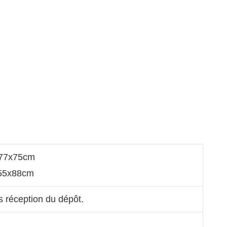
77x75cm
x55x88cm
s réception du dépôt.