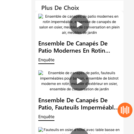
Plus De Choix
Ensemble De Canapés De
Patio Modernes En Rotin
Imperméable, Ensemble De
Enquête
Canapés De Salon En Osier,
Meubles De Conversation En
Plein Air, Meubles De Jardin
Ensemble De Canapés De
Patio, Fauteuils Imperméables
Pour Balcon, Ensemble De
Enquête
Bistrot Moderne En Rotin,
Mobilier D'extérieur En Osier,