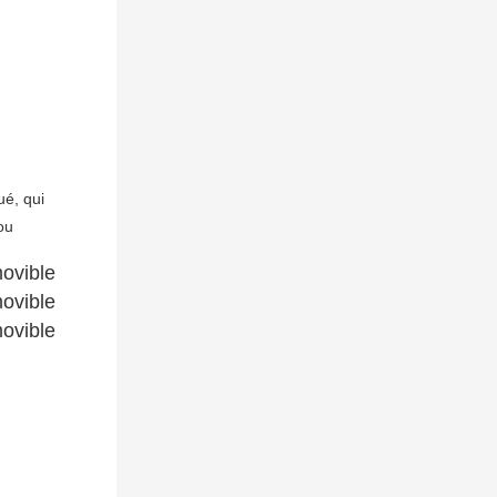
é, qui 
u 