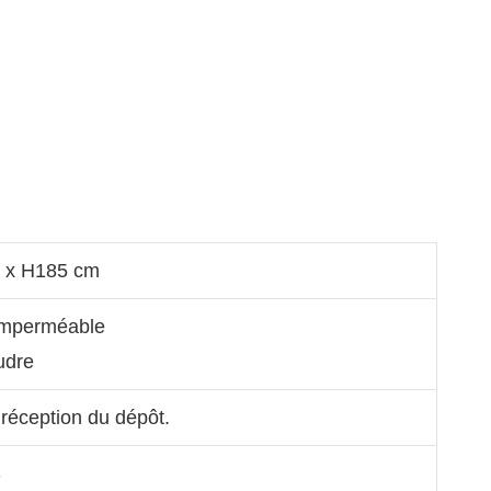
 x H185 cm
 imperméable
udre
 réception du dépôt.
S