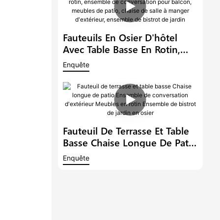
Ensemble De Conversation De
Jardin
Fauteuils En Osier D'hôtel
Avec Table Basse En Rotin,
Ensemble De Conversation
Enquête
Pour Balcon, Meubles De
Patio, Chaise De Salle À
Manger D'extérieur, Ensemble
De Bistrot De Jardin
Fauteuil De Terrasse Et Table
Basse Chaise Longue De Patio
Ensemble De Conversation
Enquête
D'extérieur Meubles En Rotin
Ensemble De Bistrot De Jardin
En Osier