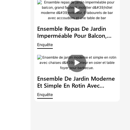
Moderne, Idéal Pour Un
Balcon Ou Un Hôtel.
Ensemble Repas De Jardin
Imperméable Pour Balcon,
Grand Fauteuil, Mobilier
Enquête
D'hôtel Moderne D'extérieur,
6 Tabourets De Bar Avec
Accoudoirs Et Une Table De
Bar
Ensemble De Jardin Moderne
Et Simple En Rotin Avec
Chaises D'extérieur En Osier
Enquête
Et Table Foyer Pour Barbecue.