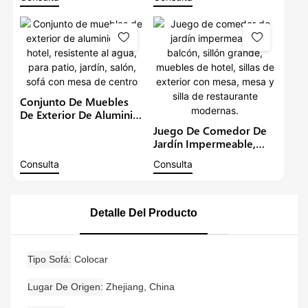
De Jardín Con Mesa De
Madera De Teca Y
Comedor Ajustable,
Aluminio Con Cojines
Conjunto De Sofá
Grises, Muebles De
Esquinero Para Patio
Exterior, Juego De Sofás
Para Patio
Conjunto De Muebles
De Exterior De Aluminio
Para Hotel, Resistente Al
Juego De Comedor De
Agua, Para Patio, Jardín,
Jardín Impermeable,
Salón, Sofá Con Mesa
Balcón, Sillón Grande,
Consulta
Consulta
De Centro
Muebles De Hotel, Sillas
De Exterior Con Mesa,
Mesa Y Silla De
Restaurante Modernas.
Detalle Del Producto
Tipo Sofá
Colocar
Lugar De Origen
Zhejiang, China