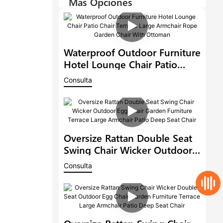
Más Opciones
Waterproof Outdoor Furniture
Hotel Lounge Chair Patio
Chair Terrace Large Armchair
Consulta
Rope Garden Chair With
Ottoman
Oversize Rattan Double Seat
Swing Chair Wicker Outdoor
Egg Chair Garden Furniture
Consulta
Terrace Large Armchair Patio
Deep Seat Chair
Oversize Rattan Swing Chair