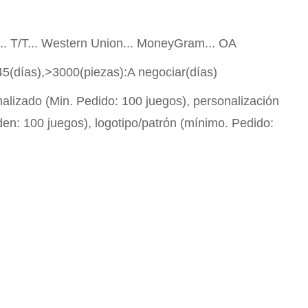
P... T/T... Western Union... MoneyGram... OA
45(días),>3000(piezas):A negociar(días)
alizado (Min. Pedido: 100 juegos), personalización
den: 100 juegos), logotipo/patrón (mínimo. Pedido: