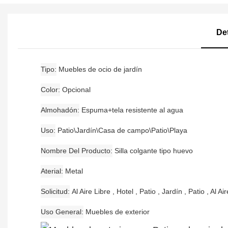
De
Tipo
Muebles de ocio de jardín
Color
Opcional
Almohadón
Espuma+tela resistente al agua
Uso
Patio\Jardín\Casa de campo\Patio\Playa
Nombre Del Producto
Silla colgante tipo huevo
Aterial
Metal
Solicitud
Al Aire Libre , Hotel , Patio , Jardín , Patio , Al Ai
Uso General
Muebles de exterior