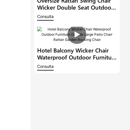
Wicker Double Seat Outdoor
Egg Chair Garden Furniture
Consulta
Terrace Large Armchair Patio
Deep Seat Chair
Hotel Balcony Wicker Chair
Waterproof Outdoor Furniture
Outside Large Patio Chair
Consulta
Rattan Garden Rocking Chair