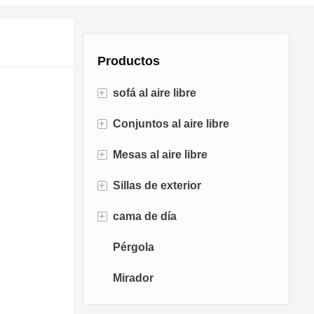
Productos
+
sofá al aire libre
+
Conjuntos al aire libre
Sofá de ratán
+
Mesas al aire libre
Sofá de cuerda
Conjuntos de bistró
+
Sillas de exterior
Sofá de aluminio
Conjuntos de conversación
Mesas para fogatas
+
cama de día
Sofá de tela
Juegos de comedor
Mesas de comedor
Sillas de comedor
Pérgola
Sofá de teca
Sillas columpios
Tumbona
Mirador
Sillas de huevo
Chaise Lounge