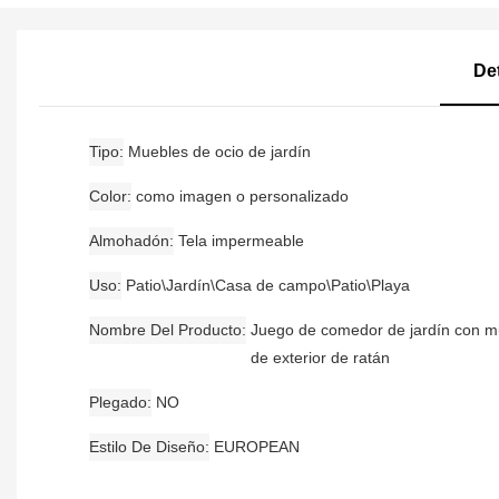
De
Tipo
Muebles de ocio de jardín
Color
como imagen o personalizado
Almohadón
Tela impermeable
Uso
Patio\Jardín\Casa de campo\Patio\Playa
Nombre Del Producto
Juego de comedor de jardín con m
de exterior de ratán
Plegado
NO
Estilo De Diseño
EUROPEAN