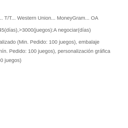
P... T/T... Western Union... MoneyGram... OA
45(días),>3000(juegos):A negociar(días)
alizado (Min. Pedido: 100 juegos), embalaje
ín. Pedido: 100 juegos), personalización gráfica
00 juegos)