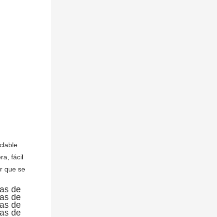
lable 
, fácil 
r que se 