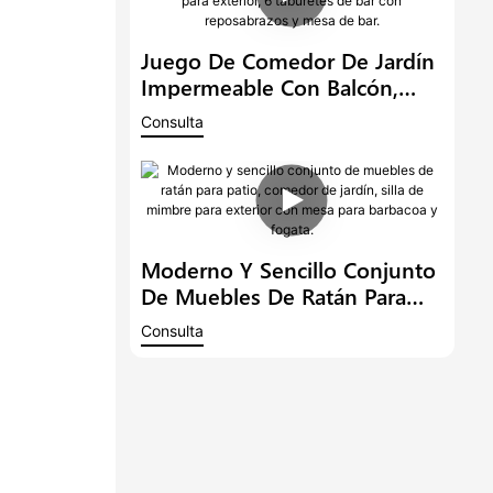
Juego De Comedor De Jardín
Impermeable Con Balcón,
Sillón Grande, Muebles De
Consulta
Hotel Modernos Para Exterior,
6 Taburetes De Bar Con
Reposabrazos Y Mesa De Bar.
Moderno Y Sencillo Conjunto
De Muebles De Ratán Para
Patio, Comedor De Jardín,
Consulta
Silla De Mimbre Para Exterior
Con Mesa Para Barbacoa Y
Fogata.