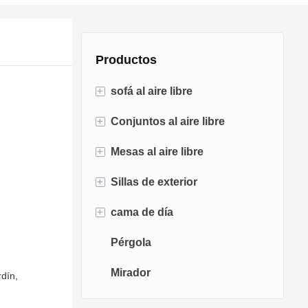
Productos
+
sofá al aire libre
+
Conjuntos al aire libre
Sofá de ratán
+
Mesas al aire libre
Sofá de cuerda
Conjuntos de bistró
+
Sillas de exterior
Sofá de aluminio
Conjuntos de conversación
Mesas para fogatas
+
cama de día
Sofá de tela
Juegos de comedor
Mesas de comedor
Sillas de comedor
Pérgola
Sofá de teca
Sillas columpios
Tumbona
Mirador
Sillas de huevo
Chaise Lounge
rdín,