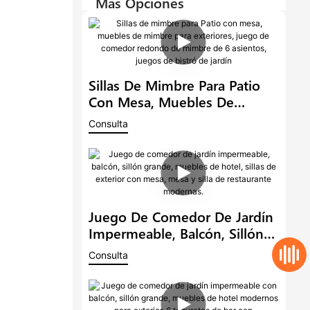
Más Opciones
Sillas De Mimbre Para Patio
Con Mesa, Muebles De
Mimbre Para Exteriores,
Consulta
Juego De Comedor Redondo
De Mimbre De 6 Asientos,
Juegos De Bistró De Jardín
Juego De Comedor De Jardín
Impermeable, Balcón, Sillón
Grande, Muebles De Hotel,
Consulta
Sillas De Exterior Con Mesa,
Mesa Y Silla De Restaurante
Modernas.