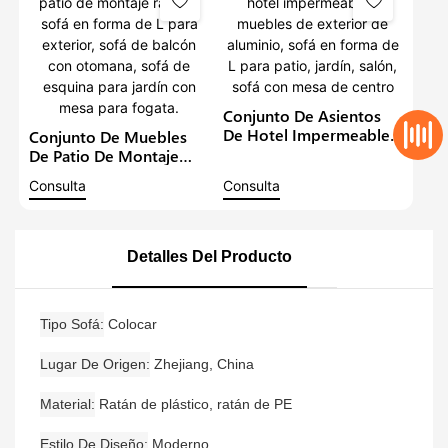
Restaurante Modernas.
Conjunto De Asientos
De Hotel Impermeables,
Conjunto De Muebles
Muebles De Exterior De
De Patio De Montaje
Aluminio, Sofá En Forma
Rápido, Sofá En Forma
Consulta
Consulta
De L Para Patio, Jardín,
De L Para Exterior, Sofá
Salón, Sofá Con Mesa
De Balcón Con
De Centro
Otomana, Sofá De
Esquina Para Jardín Con
Detalles Del Producto
Mesa Para Fogata.
Tipo Sofá
Colocar
Lugar De Origen
Zhejiang, China
Material
Ratán de plástico, ratán de PE
Estilo De Diseño
Moderno