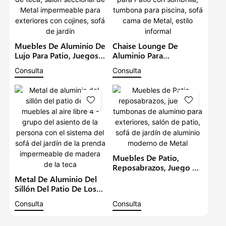
Muebles De Aluminio De
Chaise Lounge De
Lujo Para Patio, Juegos
Aluminio Para
De Sofás Con Brazo De
Exteriores, Muebles De
Consulta
Consulta
Madera De Teca, Salón
Jardín, Sofá Para Patio
Seccional De Metal
Con Sombrilla, Tumbona
Impermeable Para
Para Piscina, Sofá Cama
Exteriores Con Cojines,
De Metal, Estilo Informal
Sofá De Jardín
Muebles De Patio,
Reposabrazos, Juego De
Tumbonas De Aluminio
Metal De Aluminio Del
Para Exteriores, Salón De
Sillón Del Patio De Los
Patio, Sofá De Jardín De
Muebles Al Aire Libre 4 -
Consulta
Consulta
Aluminio Moderno De
Grupo Del Asiento De La
Metal
Persona Con El Sistema