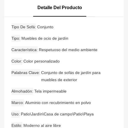
Del Sofá Del Jardín De La
Prenda Impermeable De
Detalle Del Producto
Madera De La Teca
Tipo De Sofá
Conjunto
Tipo
Muebles de ocio de jardín
Característica
Respetuoso del medio ambiente
Color
Color personalizado
Palabras Clave
Conjunto de sofás de jardín para
muebles de exterior
Almohadón
Tela impermeable
Marco
Aluminio con recubrimiento en polvo
Uso
Patio\Jardín\Casa de campo\Patio\Playa
Estilo
Moderno al aire libre